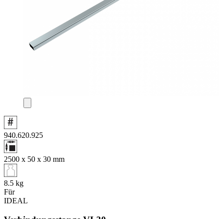
940.620.925
2500 x 50 x 30
mm
8.5
kg
Für
IDEAL