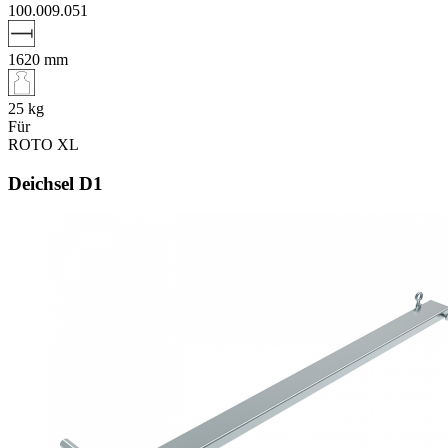
100.009.051
1620
mm
25
kg
Für
ROTO XL
Deichsel D1