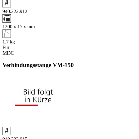
940.222.912
1200 x 15 x
mm
1.7
kg
Für
MINI
Verbindungsstange VM‑150