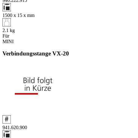
940.222.915
1500 x 15 x
mm
2.1
kg
Für
MINI
Verbindungsstange VX‑20
941.620.900