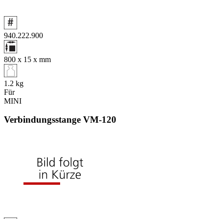
940.222.900
800 x 15 x
mm
1.2
kg
Für
MINI
Verbindungsstange VM‑120