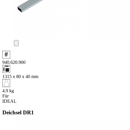
940.620.900
1315 x 80 x 40
mm
4.9
kg
Für
IDEAL
Deichsel DR1