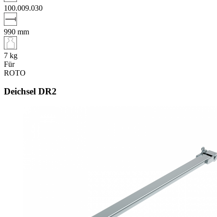
100.009.030
990
mm
7
kg
Für
ROTO
Deichsel DR2