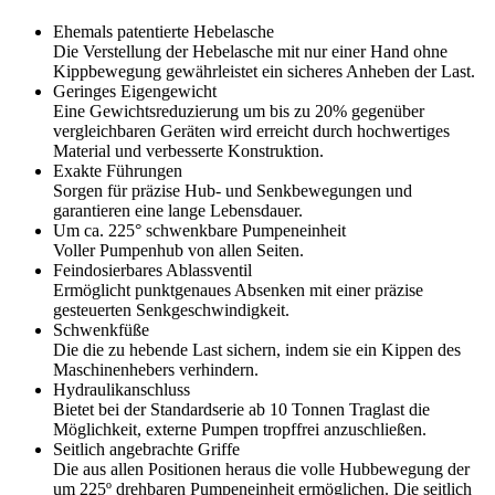
Ehemals patentierte Hebelasche
Die Verstellung der Hebelasche mit nur einer Hand ohne
Kippbewegung gewährleistet ein sicheres Anheben der Last.
Geringes Eigengewicht
Eine Gewichtsreduzierung um bis zu 20% gegenüber
vergleichbaren Geräten wird erreicht durch hochwertiges
Material und verbesserte Konstruktion.
Exakte Führungen
Sorgen für präzise Hub- und Senkbewegungen und
garantieren eine lange Lebensdauer.
Um ca. 225° schwenkbare Pumpeneinheit
Voller Pumpenhub von allen Seiten.
Feindosierbares Ablassventil
Ermöglicht punktgenaues Absenken mit einer präzise
gesteuerten Senkgeschwindigkeit.
Schwenkfüße
Die die zu hebende Last sichern, indem sie ein Kippen des
Maschinenhebers verhindern.
Hydraulikanschluss
Bietet bei der Standardserie ab 10 Tonnen Traglast die
Möglichkeit, externe Pumpen tropffrei anzuschließen.
Seitlich angebrachte Griffe
Die aus allen Positionen heraus die volle Hubbewegung der
um 225º drehbaren Pumpeneinheit ermöglichen. Die seitlich