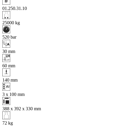
01.250.31.10
25000
kg
520
bar
30
mm
60
mm
140
mm
3 x 100
mm
388 x 392 x 330
mm
72
kg