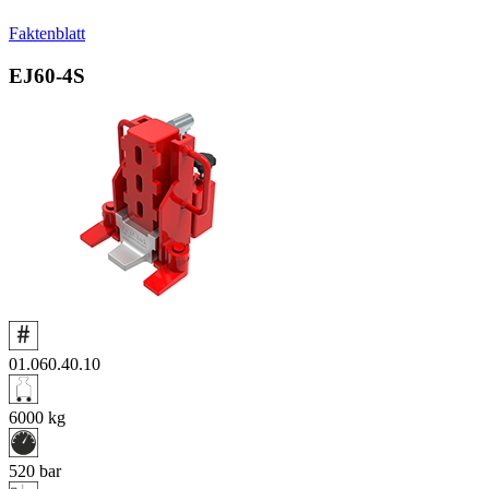
Faktenblatt
EJ60‑4S
01.060.40.10
6000
kg
520
bar