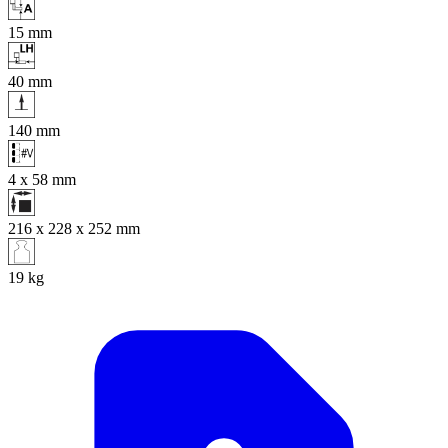
15
mm
40
mm
140
mm
4 x 58
mm
216 x 228 x 252
mm
19
kg