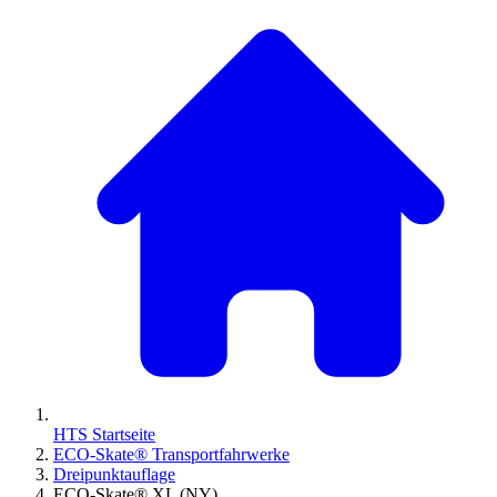
HTS Startseite
ECO-Skate® Transportfahrwerke
Dreipunktauflage
ECO-Skate® XL (NY)