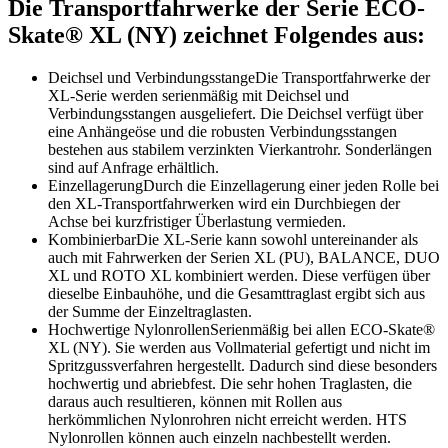
Die Transportfahrwerke der Serie ECO-
Skate® XL (NY) zeichnet Folgendes aus:
Deichsel und VerbindungsstangeDie Transportfahrwerke der
XL-Serie werden serienmäßig mit Deichsel und
Verbindungsstangen ausgeliefert. Die Deichsel verfügt über
eine Anhängeöse und die robusten Verbindungsstangen
bestehen aus stabilem verzinkten Vierkantrohr. Sonderlängen
sind auf Anfrage erhältlich.
EinzellagerungDurch die Einzellagerung einer jeden Rolle bei
den XL-Transportfahrwerken wird ein Durchbiegen der
Achse bei kurzfristiger Überlastung vermieden.
KombinierbarDie XL-Serie kann sowohl untereinander als
auch mit Fahrwerken der Serien XL (PU), BALANCE, DUO
XL und ROTO XL kombiniert werden. Diese verfügen über
dieselbe Einbauhöhe, und die Gesamttraglast ergibt sich aus
der Summe der Einzeltraglasten.
Hochwertige NylonrollenSerienmäßig bei allen ECO-Skate®
XL (NY). Sie werden aus Vollmaterial gefertigt und nicht im
Spritzgussverfahren hergestellt. Dadurch sind diese besonders
hochwertig und abriebfest. Die sehr hohen Traglasten, die
daraus auch resultieren, können mit Rollen aus
herkömmlichen Nylonrohren nicht erreicht werden. HTS
Nylonrollen können auch einzeln nachbestellt werden.