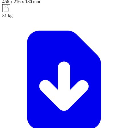
456 x 216 x 180
mm
81
kg