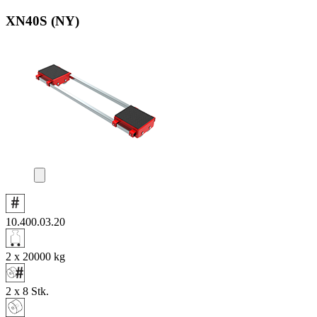
XN40S (NY)
10.400.03.20
2 x 20000
kg
2 x 8
Stk.