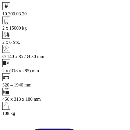
10.300.03.20
2 x 15000
kg
2 x 6
Stk.
Ø 140 x 85 / Ø 30
mm
2 x (318 x 285)
mm
320 – 1940
mm
456 x 313 x 180
mm
108
kg