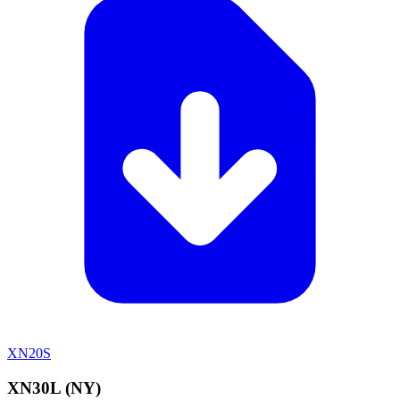
XN20S
XN30L (NY)